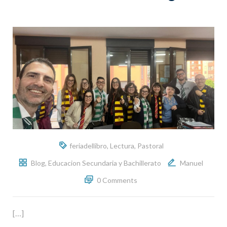
feriadellibro
,
Lectura
,
Pastoral
Blog
,
Educacion Secundaria y Bachillerato
Manuel
0 Comments
[…]