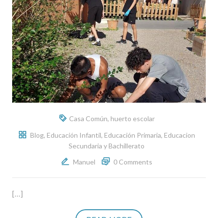
Casa Común
,
huerto escolar
Blog
,
Educación Infantil
,
Educación Primaria
,
Educacion
Secundaria y Bachillerato
Manuel
0 Comments
[…]