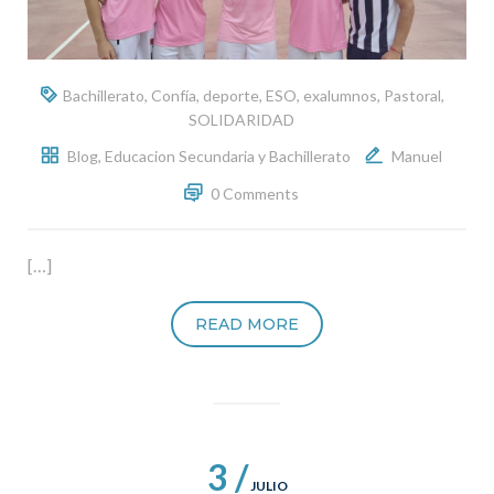
Bachillerato
,
Confía
,
deporte
,
ESO
,
exalumnos
,
Pastoral
,
SOLIDARIDAD
Blog
,
Educacion Secundaria y Bachillerato
Manuel
0 Comments
[…]
READ MORE
3 /
JULIO