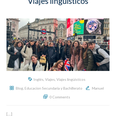
Viajes lingüísticos
Inglés
,
Viajes
,
Viajes lingüísticos
Blog
,
Educacion Secundaria y Bachillerato
Manuel
0 Comments
[…]