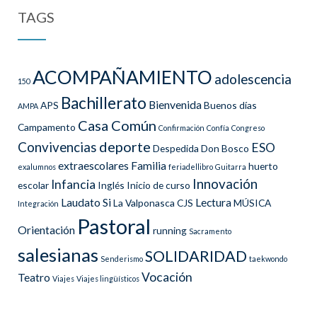
TAGS
ACOMPAÑAMIENTO
adolescencia
150
Bachillerato
Bienvenida
APS
Buenos días
AMPA
Casa Común
Campamento
Confirmación
Confía
Congreso
deporte
Convivencias
ESO
Despedida
Don Bosco
extraescolares
Familia
huerto
exalumnos
feriadellibro
Guitarra
Innovación
Infancia
escolar
Inglés
Inicio de curso
Laudato Si
Lectura
La Valponasca CJS
MÚSICA
Integración
Pastoral
Orientación
running
Sacramento
salesianas
SOLIDARIDAD
Senderismo
taekwondo
Vocación
Teatro
Viajes
Viajes lingüísticos