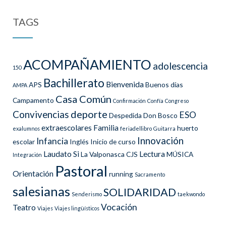
TAGS
ACOMPAÑAMIENTO
adolescencia
150
Bachillerato
Bienvenida
APS
Buenos días
AMPA
Casa Común
Campamento
Confirmación
Confía
Congreso
deporte
Convivencias
ESO
Despedida
Don Bosco
extraescolares
Familia
huerto
exalumnos
feriadellibro
Guitarra
Innovación
Infancia
escolar
Inglés
Inicio de curso
Laudato Si
Lectura
La Valponasca CJS
MÚSICA
Integración
Pastoral
Orientación
running
Sacramento
salesianas
SOLIDARIDAD
Senderismo
taekwondo
Vocación
Teatro
Viajes
Viajes lingüísticos