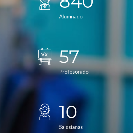
850
Alumnado
58
Profesorado
10
Salesianas