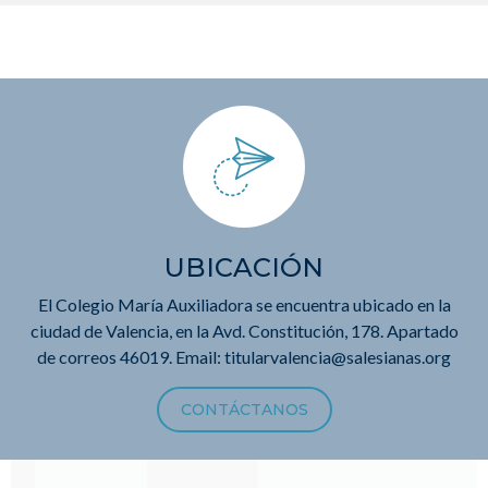
UBICACIÓN
El Colegio María Auxiliadora se encuentra ubicado en la
ciudad de Valencia, en la Avd. Constitución, 178. Apartado
de correos 46019. Email: titularvalencia@salesianas.org
CONTÁCTANOS