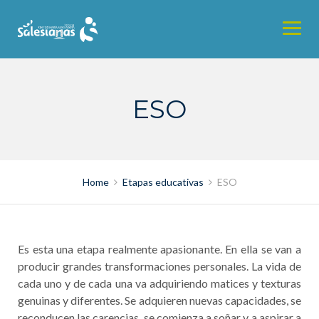
Skip
to
content
ESO
Home
Etapas educativas
ESO
Es esta una etapa realmente apasionante. En ella se van a
producir grandes transformaciones personales. La vida de
cada uno y de cada una va adquiriendo matices y texturas
genuinas y diferentes. Se adquieren nuevas capacidades, se
reconducen las carencias, se comienza a soñar y a aspirar a